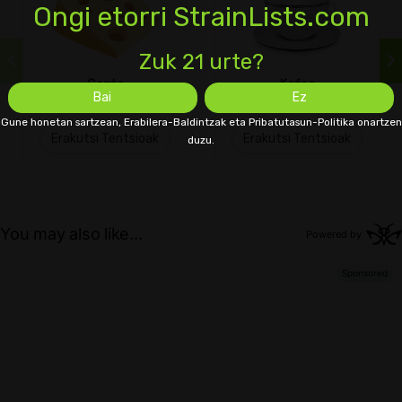
Ongi etorri StrainLists.com
Zuk 21 urte?
Gazta
Kafea
Bai
Ez
Gune honetan sartzean, Erabilera-Baldintzak eta Pribatutasun-Politika onartzen
Erakutsi Tentsioak
Erakutsi Tentsioak
duzu.