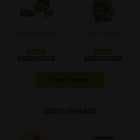
Estralurtarren ...
Alien Reunion
Hibridoa
Hibridoa
THC 1±%
CBD 1±%
THC 1±%
CBD 1±%
ERAKUTSI GEHIAGO
GUSTU GEHIAGO