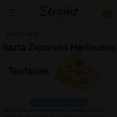
ETXEA
TASTE
Gazta Zaporeko Marihuana
Tentsioak
Erakutsi / Ezkutatu Iragazkiak
Gazta mota asko dauden bezala, kanabis-andui
desberdin asko daude gazta usaina edo zaporea