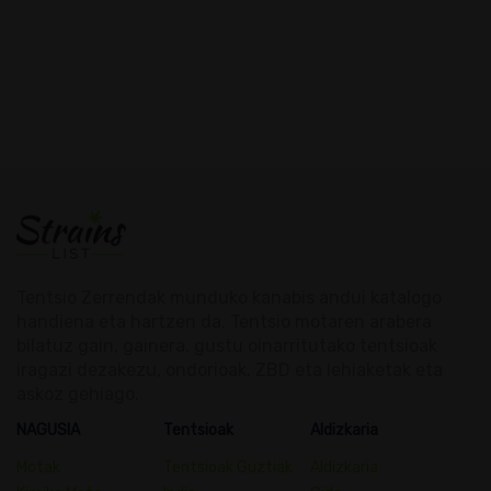
Tentsio Zerrendak munduko kanabis andui katalogo
handiena eta hartzen da. Tentsio motaren arabera
bilatuz gain, gainera, gustu oinarritutako tentsioak
iragazi dezakezu, ondorioak, ZBD eta lehiaketak eta
askoz gehiago.
NAGUSIA
Tentsioak
Aldizkaria
Motak
Tentsioak Guztiak
Aldizkaria