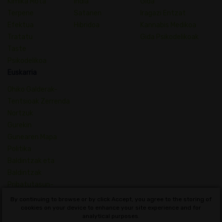
Kimika Mota
India
Gida
Terpene
Satanen
Iragazi Entzat
Efektua
Hibridoa
Kannabis Medikoa
Tratatu
Gida Psikodelikoak
Taste
Psikodelikoa
Euskarria
Ohiko Galderak-
Tentsioak Zerrenda
Nortzuk
Gurekin
Gunearen Mapa
Politika
Baldintzak eta
Baldintzak
Pribatutasun-
Politika
By continuing to browse or by click Accept, you agree to the storing of
Kannabisaren
cookies on your device to enhance your site experience and for
analytical purposes.
Kontzeptu hiztegia