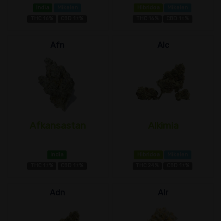
India
Mikelen
Hibridoa
Mikelen
THC 16%
CBD 1±%
THC 16%
CBD 1±%
Afn
Alc
Afkansastan
Alkimia
India
Hibridoa
Mikelen
THC 1±%
CBD 1±%
THC 24%
CBD 1±%
Adn
Alr