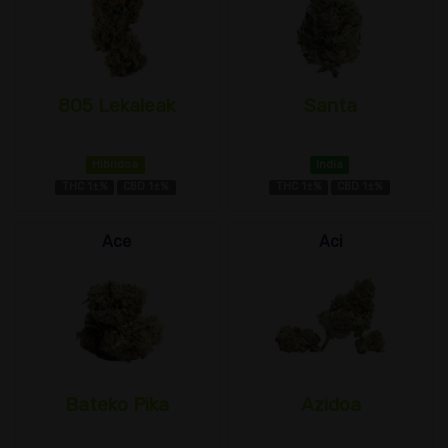
805 Lekaleak
Santa
Hibridoa
India
THC 1±%
CBD 1±%
THC 1±%
CBD 1±%
Ace
Aci
Bateko Pika
Azidoa