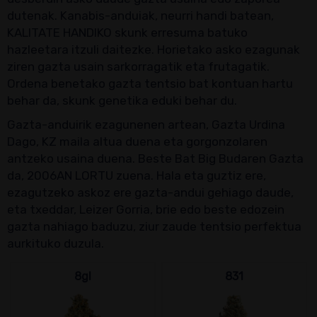
dutenak. Kanabis-anduiak, neurri handi batean,
KALITATE HANDIKO skunk erresuma batuko
hazleetara itzuli daitezke. Horietako asko ezagunak
ziren gazta usain sarkorragatik eta frutagatik.
Ordena benetako gazta tentsio bat kontuan hartu
behar da, skunk genetika eduki behar du.
Gazta-anduirik ezagunenen artean, Gazta Urdina
Dago, KZ maila altua duena eta gorgonzolaren
antzeko usaina duena. Beste Bat Big Budaren Gazta
da, 2006AN LORTU zuena. Hala eta guztiz ere,
ezagutzeko askoz ere gazta-andui gehiago daude,
eta txeddar, Leizer Gorria, brie edo beste edozein
gazta nahiago baduzu, ziur zaude tentsio perfektua
aurkituko duzula.
8gl
831